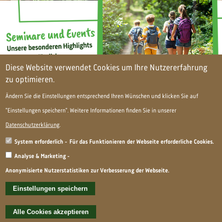
Diese Website verwendet Cookies um Ihre Nutzererfahrung
zu optimieren.
Ändern Sie die Einstellungen entsprechend Ihren Wünschen und klicken Sie auf
"Einstellungen speichern". Weitere Informationen finden Sie in unserer
Foo­ter Menü
Impres­sum
Daten­schutz­er­klä­rung
Datenschutzerklärung
.
System erforderlich
Für das Funktionieren der Webseite erforderliche Cookies.
Online­an­frage
Analyse & Marketing
Anonymisierte Nutzerstatistiken zur Verbesserung der Webseite.
Einstellungen speichern
Copy­right Natur­schatz­kiste 2022
Alle Cookies akzeptieren